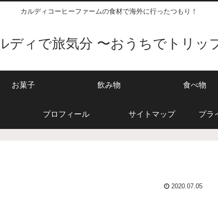
カルディコーヒーファームの食材で海外に行ったつもり！
ルディで旅気分 〜おうちでトリッ
お菓子
飲み物
食べ物
プロフィール
サイトマップ
プラ
2020.07.05