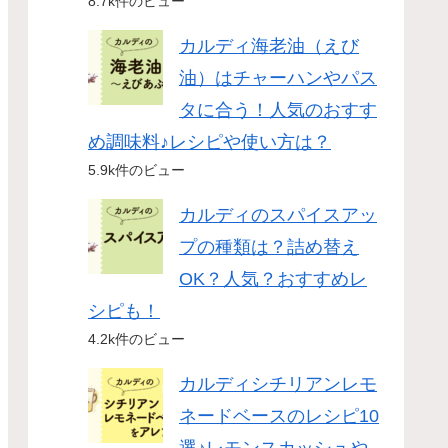
8.7k件のビュー
カルディ海老油（えび
油）はチャーハンやパス
タに合う！人気のおすす
め調味料♪レシピや使い方は？
5.9k件のビュー
カルディのスパイスアッ
プの種類は？詰め替え
OK？人気？おすすめレ
シピも！
4.2k件のビュー
カルディシチリアンレモ
ネードベースのレシピ10