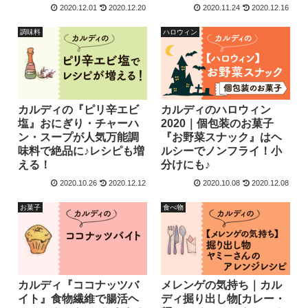
2020.12.01
2020.12.20
2020.11.24
2020.12.16
調味料
ハロウィン
カルディの『ピリ辛エビ
カルディのハロウィン
塩』おにぎり・チャーハ
2020｜個包装のお菓子
ン・スープが人気万能調
『お野菜スナック』はヘ
味料で絶品に♪レシピも増
ルシーでノンフライ！小
える！
分けにも♪
2020.10.26
2020.12.12
2020.10.08
2020.12.08
お菓子
食べ物
カルディ『ココナッツバ
メレンゲの気持ち｜カル
イト』食物繊維で腸活ヘ
ディ掘り出し物[カレー・