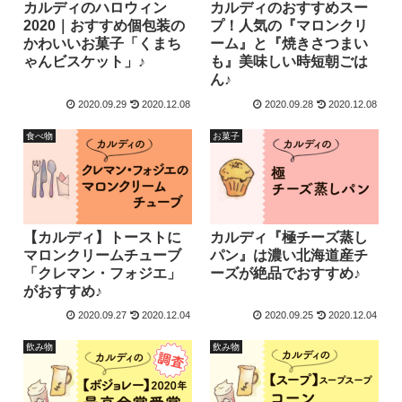
カルディのハロウィン
カルディのおすすめスー
2020｜おすすめ個包装の
プ！人気の『マロンクリ
かわいいお菓子「くまち
ーム』と『焼きさつまい
ゃんビスケット」♪
も』美味しい時短朝ごは
ん♪
2020.09.29
2020.12.08
2020.09.28
2020.12.08
食べ物
お菓子
【カルディ】トーストに
カルディ『極チーズ蒸し
マロンクリームチューブ
パン』は濃い北海道産チ
「クレマン・フォジエ」
ーズが絶品でおすすめ♪
がおすすめ♪
2020.09.27
2020.12.04
2020.09.25
2020.12.04
飲み物
飲み物